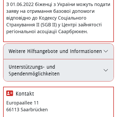
З 01.06.2022 біженці з України можуть подати
заяву на отримання базової допомоги
відповідно до Кодексу Соціального
Страхування II (SGB II) у Центрі зайнятості
регіональної асоціації Саарбрюкен.
Weitere Hilfsangebote und Informationen
Unterstützungs- und
Spendenmöglichkeiten
Kontakt
Europaallee 11
66113 Saarbrücken