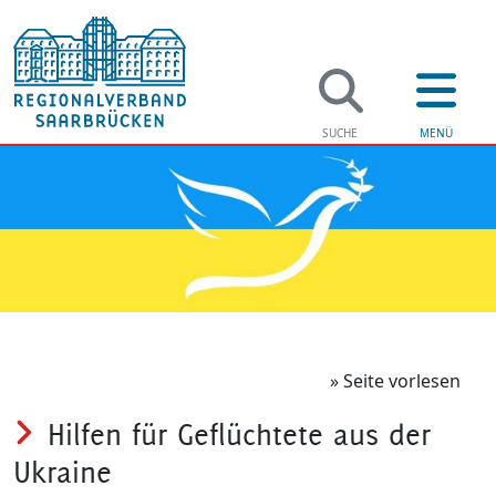
Regi
Verwaltung
Soziales
Jugend & F
» Seite vorlesen
Hilfen für Geflüchtete aus der
Bildung
Ukraine
Gesundhei