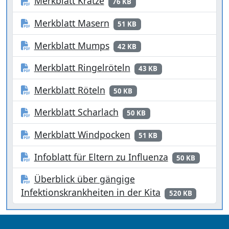
Merkblatt Krätze
76 KB
Merkblatt Masern
51 KB
Merkblatt Mumps
42 KB
Merkblatt Ringelröteln
43 KB
Merkblatt Röteln
50 KB
Merkblatt Scharlach
50 KB
Merkblatt Windpocken
51 KB
Infoblatt für Eltern zu Influenza
50 KB
Überblick über gängige
Infektionskrankheiten in der Kita
520 KB