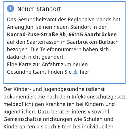
Neuer Standort
Kultur & T
Gesundhei
Das Gesundheitsamt des Regionalverbands hat
Anfang Juni seinen neuen Standort in der
Region Sa
Hygiene u
Konrad-Zuse-Straße 9b, 66115 Saarbrücken
auf den Saarterrassen in Saarbrücken-Burbach
Bauen und
Nicht aka
Gesundhei
bezogen. Die Telefonnummern haben sich
Natur- & K
dadurch nicht geändert.
Seniorinn
Eine Karte zur Anfahrt zum neuen
Wirtschaft
Gesundheitsamt finden Sie
hier
.
Prostituie
Recht und
Der Kinder- und Jugendgesundheitsdienst
Klima und
dokumentiert die nach dem Infektionsschutzgesetz
Service
meldepflichtigen Krankheiten bei Kindern und
Betreuun
Jugendlichen. Dazu berät er intensiv sowohl
Gemeinschaftseinrichtungen wie Schulen und
Pflegestü
Kindergärten als auch Eltern bei individuellen