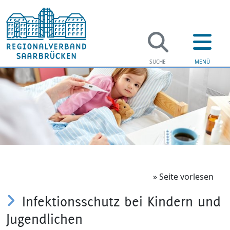
Regi
Verwaltung
Amtsärztli
Soziales
Kinder- u
Jugend & F
Beratungs
» Seite vorlesen
Infektionsschutz bei Kindern und
Bildung
Sozialpsyc
Jugendlichen
Gesundhei
Psychiatr