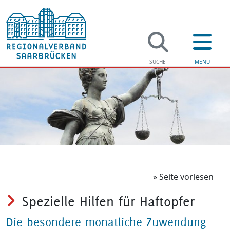
Regi
Verwaltung
Soziales
Jugend & F
» Seite vorlesen
Spezielle Hilfen für Haftopfer
Bildung
Die besondere monatliche Zuwendung
Gesundhei