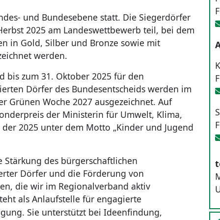
F
ndes- und Bundesebene statt. Die Siegerdörfer
erbst 2025 am Landeswettbewerb teil, bei dem
en in Gold, Silber und Bronze sowie mit
A
eichnet werden.
K
d bis zum 31. Oktober 2025 für den
F
zierten Dörfer des Bundesentscheids werden im
r Grünen Woche 2027 ausgezeichnet. Auf
S
onderpreis der Ministerin für Umwelt, Klima,
F
, der 2025 unter dem Motto „Kinder und Jugend
 Stärkung des bürgerschaftlichen
t
rter Dörfer und die Förderung von
M
en, die wir im Regionalverband aktiv
teht als Anlaufstelle für engagierte
gung. Sie unterstützt bei Ideenfindung,