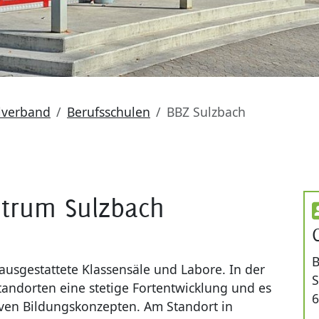
lverband
Berufsschulen
BBZ Sulzbach
trum Sulzbach
B
usgestattete Klassensäle und Labore. In der
S
tandorten eine stetige Fortentwicklung und es
6
iven Bildungskonzepten. Am Standort in