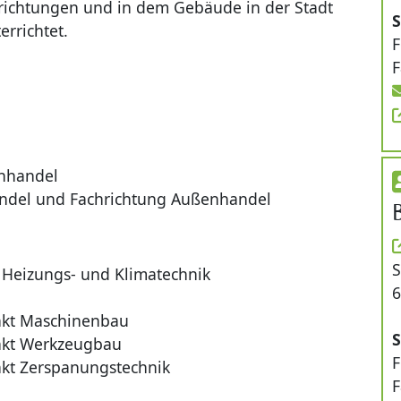
richtungen und in dem Gebäude in der Stadt
S
errichtet.
F
F
nhandel
ndel und Fachrichtung Außenhandel
S
, Heizungs- und Klimatechnik
6
nkt Maschinenbau
S
nkt Werkzeugbau
F
kt Zerspanungstechnik
F