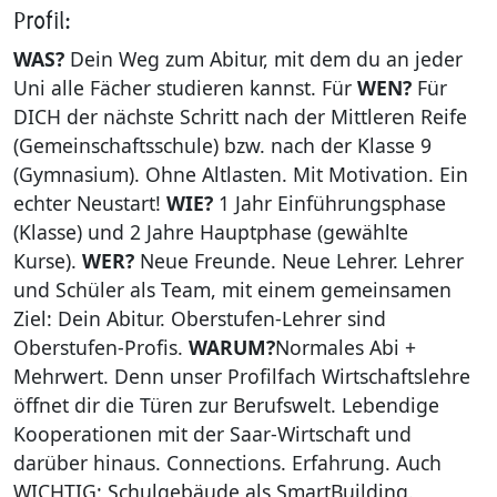
Profil:
Kultur 
Schulps
Grunds
WAS?
Dein Weg zum Abitur, mit dem du an jeder
Uni alle Fächer studieren kannst. Für
WEN?
Für
Region 
Schulre
Schulen
DICH der nächste Schritt nach der Mittleren Reife
(Gemeinschaftsschule) bzw. nach der Klasse 9
Bauen 
vhs Reg
Hochsch
(Gymnasium). Ohne Altlasten. Mit Motivation. Ein
echter Neustart!
WIE?
1 Jahr Einführungsphase
Natur- 
Schulla
(Klasse) und 2 Jahre Hauptphase (gewählte
Kurse).
WER?
Neue Freunde. Neue Lehrer. Lehrer
Wirtsch
Geförde
und Schüler als Team, mit einem gemeinsamen
Ziel: Dein Abitur. Oberstufen-Lehrer sind
Recht 
Oberstufen-Profis.
WARUM?
Normales Abi +
Mehrwert. Denn unser Profilfach Wirtschaftslehre
Service
öffnet dir die Türen zur Berufswelt. Lebendige
Kooperationen mit der Saar-Wirtschaft und
darüber hinaus. Connections. Erfahrung. Auch
WICHTIG: Schulgebäude als SmartBuilding.