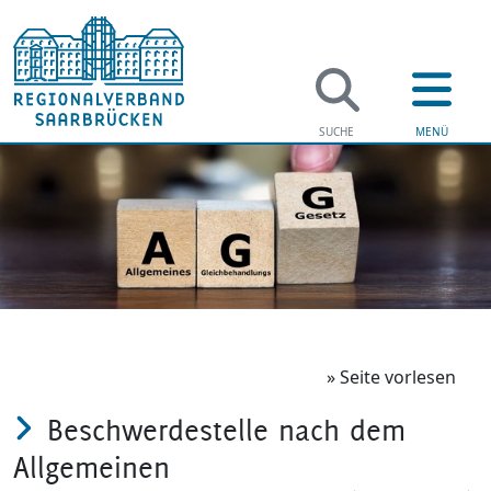
Regio
Verwaltung 
Regionalve
Soziales
Arbeiten b
Jugend & Fa
Politik im 
» Seite vorlesen
Beschwerdestelle nach dem
Bildung
Energiekris
Allgemeinen
Gesundheit