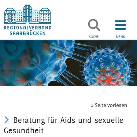
Regi
Verwaltung
Amtsärztli
Soziales
Kinder- u
Jugend & F
Beratungs
» Seite vorlesen
Beratung für Aids und sexuelle
Bildung
Sozialpsyc
Gesundheit
Gesundhei
Psychiatr