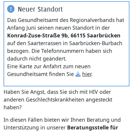
Neuer Standort
Kultur & T
Gesundhei
Das Gesundheitsamt des Regionalverbands hat
Anfang Juni seinen neuen Standort in der
Region Sa
Hygiene u
Konrad-Zuse-Straße 9b, 66115 Saarbrücken
Bauen und
Nicht aka
auf den Saarterrassen in Saarbrücken-Burbach
Gesundhei
bezogen. Die Telefonnummern haben sich
Natur- & K
dadurch nicht geändert.
Seniorinn
Eine Karte zur Anfahrt zum neuen
Wirtschaft
Gesundheitsamt finden Sie
hier
.
Prostituie
Recht und
Haben Sie Angst, dass Sie sich mit HIV oder
Klima und
anderen Geschlechtskrankheiten angesteckt
Service
haben?
Betreuun
In diesen Fällen bieten wir Ihnen Beratung und
Pflegestü
Unterstützung in unserer
Beratungsstelle für