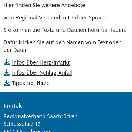
Hier finden Sie weitere Angebote
Kultur & T
Digitale B
vom Regional-Verband in Leichter Sprache.
Region Sa
Virtuelles
Sie können die Texte und Dateien herunter-laden.
Dafür klicken Sie auf den Namen vom Text oder
Bauen und
Info intern
der Datei.
Natur- & K
Suche
Infos über Herz-Infarkt
Infos über Schlag-Anfall
Wirtschaft
Datenschu
Tipps bei Hitze
Recht und
Impressu
Service
Inhaltsver
Kontakt
Regionalverband Saarbrücken
Schlossplatz 12
66119 Saarbrücken