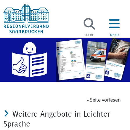
Regi
Verwaltung
Kontakt
Soziales
Leichte Sp
Jugend & F
Erklärung 
» Seite vorlesen
Weitere Angebote in Leichter
Bildung
Presse un
Sprache
Gesundhei
Sichere E