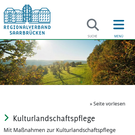
Regi
Verwaltung
Klimaschu
Soziales
Landschaf
Jugend & F
Ländliche 
» Seite vorlesen
Kulturlandschaftspflege
Bildung
Mit Maßnahmen zur Kulturlandschaftspflege
Gesundhei