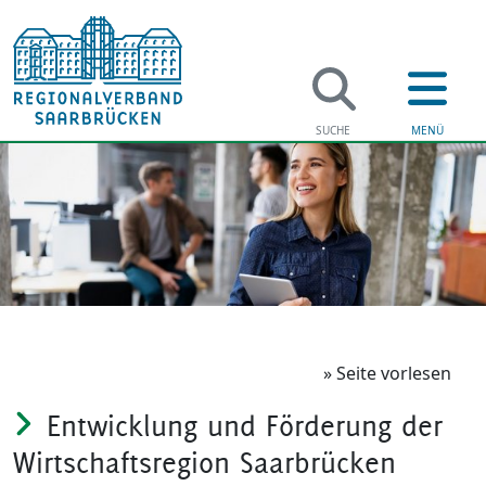
Regi
Verwaltung
Soziales
Jugend & F
» Seite vorlesen
Entwicklung und Förderung der
Bildung
Wirtschaftsregion Saarbrücken
Gesundhei