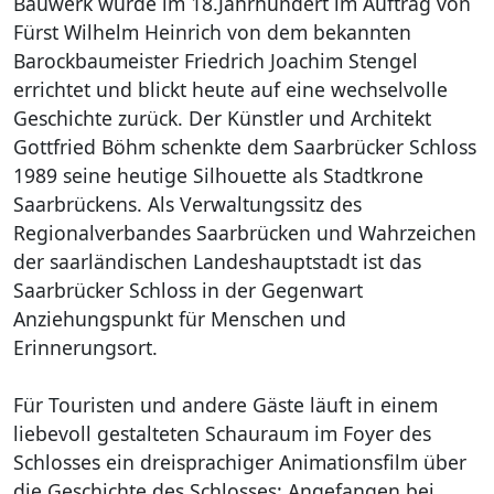
Bauwerk wurde im 18.Jahrhundert im Auftrag von
Fürst Wilhelm Heinrich von dem bekannten
Kultur & T
Wandern un
Barockbaumeister Friedrich Joachim Stengel
errichtet und blickt heute auf eine wechselvolle
Region Saa
Radfahren
Geschichte zurück. Der Künstler und Architekt
Gottfried Böhm schenkte dem Saarbrücker Schloss
Bauen und 
Kulturforu
1989 seine heutige Silhouette als Stadtkrone
Saarbrückens. Als Verwaltungssitz des
Natur- & Kl
Regionalverbandes Saarbrücken und Wahrzeichen
der saarländischen Landeshauptstadt ist das
Wirtschaft
Saarbrücker Schloss in der Gegenwart
Anziehungspunkt für Menschen und
Recht und
Erinnerungsort.
Service
Für Touristen und andere Gäste läuft in einem
liebevoll gestalteten Schauraum im Foyer des
Schlosses ein dreisprachiger Animationsfilm über
die Geschichte des Schlosses: Angefangen bei