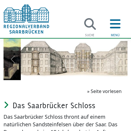
Regio
zurück
weite
Verwaltung 
Veranstalt
Soziales
Kultur am S
» Seite vorlesen
Jugend & Fa
Kultur in d
Das Saarbrücker Schloss
Bildung
Kulturprei
Das Saarbrücker Schloss thront auf einem
natürlichen Sandsteinfelsen über der Saar. Das
Gesundheit
Tourist Inf