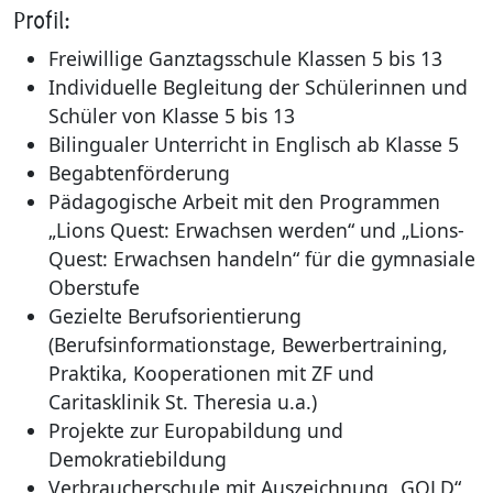
Profil:
Kultur & T
Schulpsych
Grundschu
Freiwillige Ganztagsschule Klassen 5 bis 13
Individuelle Begleitung der Schülerinnen und
Region Sa
Schulregi
Schulen an
Schüler von Klasse 5 bis 13
Bilingualer Unterricht in Englisch ab Klasse 5
Bauen und
vhs Regio
Hochschule
Begabtenförderung
Pädagogische Arbeit mit den Programmen
Natur- & K
Schulland
„Lions Quest: Erwachsen werden“ und „Lions-
Quest: Erwachsen handeln“ für die gymnasiale
Wirtschaft
Geförderte
Oberstufe
Gezielte Berufsorientierung
Recht und
(Berufsinformationstage, Bewerbertraining,
Praktika, Kooperationen mit ZF und
Service
Caritasklinik St. Theresia u.a.)
Projekte zur Europabildung und
Demokratiebildung
Verbraucherschule mit Auszeichnung „GOLD“