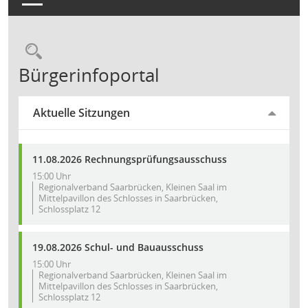
Kultur & T
Region Sa
Bauen und
Natur- & K
Wirtschaft
Recht und
Service