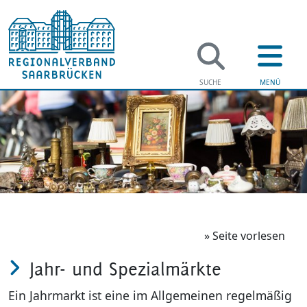
Regi
Verwaltung
Einbürger
Soziales
Straßenve
Jugend & F
Kreispoliz
» Seite vorlesen
Jahr- und Spezialmärkte
Bildung
Jagd- und
Ein Jahrmarkt ist eine im Allgemeinen regelmäßig
Gesundhei
Rechtsaus