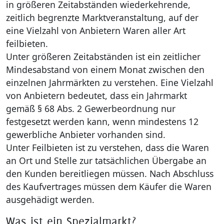
in größeren Zeitabständen wiederkehrende,
zeitlich begrenzte Marktveranstaltung, auf der
Kultur & T
Ordnungsw
eine Vielzahl von Anbietern Waren aller Art
feilbieten.
Region Sa
Schwerbeh
Unter größeren Zeitabständen ist ein zeitlicher
Mindesabstand von einem Monat zwischen den
Bauen und
Lichterfah
einzelnen Jahrmärkten zu verstehen. Eine Vielzahl
von Anbietern bedeutet, dass ein Jahrmarkt
Natur- & K
gemäß § 68 Abs. 2 Gewerbeordnung nur
festgesetzt werden kann, wenn mindestens 12
Wirtschaft
gewerbliche Anbieter vorhanden sind.
Unter Feilbieten ist zu verstehen, dass die Waren
Recht und
an Ort und Stelle zur tatsächlichen Übergabe an
den Kunden bereitliegen müssen. Nach Abschluss
Service
des Kaufvertrages müssen dem Käufer die Waren
ausgehädigt werden.
Was ist ein Spezialmarkt?