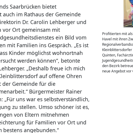
nds Saarbrücken bietet
t auch im Rathaus der Gemeinde
irektorin Dr. Carolin Lehberger und
h vor Ort gemeinsam mit
Profitierten mit 
ndgesundheitsdienstes ein Bild vom
Havel mit ihren Zw
mit Familien ins Gespräch. „Es ist
Regionalverbandsdi
Kleinblittersdorfe
dass Kinder möglichst wohnortnah
Quinten, Fachärztin
rsucht werden können“, betonte
Jugendgesundheits
den Bezirk betreue
Lehberger. „Deshalb freue ich mich
neue Angebot vor 
Kleinblittersdorf auf offene Ohren
t der Gemeinde für die
menarbeit.“ Bürgermeister Rainer
n: „Für uns war es selbstverständlich,
ng zu stellen. Umso schöner ist es,
dungen von Eltern mitnehmen
eichterung für Familien vor Ort und
m bestens angebunden.“